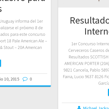
s
Resultado
Uruguay informa del 1er
alizarse el próximo 8 de
Inter
onados para este concurso
port 18 Pale American Ale –
1er Concurso Intern
 & Stout – 20A American
Cerveceros Caseros de
Resultados SCOTTISH
AMERICAN PORTER (20A) 
9821 Cancela, Pablo 589
Faina, Lucio 9637 8126 Fi
io 10, 2015
0
Garcí
Michael Jacks