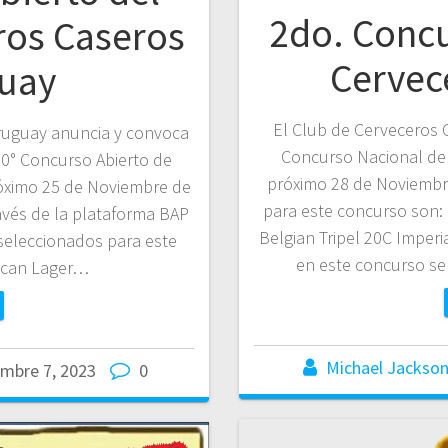
2do. Conc
ros Caseros
Cervec
guay
El Club de Cerveceros 
ruguay anuncia y convoca
Concurso Nacional de 
 10° Concurso Abierto de
próximo 28 de Noviembre
róximo 25 de Noviembre de
para este concurso son:
avés de la plataforma BAP
Belgian Tripel 20C Imperi
 seleccionados para este
en este concurso s
ican Lager…
Michael Jackso
mbre 7, 2023
0