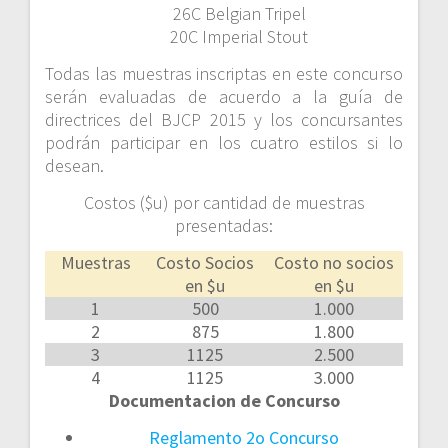
26C Belgian Tripel
20C Imperial Stout
Todas las muestras inscriptas en este concurso
serán evaluadas de acuerdo a la guía de
directrices del BJCP 2015 y los concursantes
podrán participar en los cuatro estilos si lo
desean.
Costos ($u) por cantidad de muestras
presentadas:
Muestras
Costo Socios
Costo no socios
en $u
en $u
1
500
1.000
2
875
1.800
3
1125
2.500
4
1125
3.000
Documentacion de Concurso
Reglamento 2o Concurso