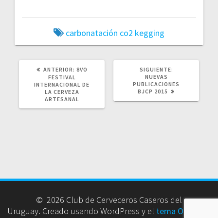
carbonatación
co2
kegging
POST
SIGUIENTE
ANTERIOR:
8VO
SIGUIENTE:
ANTERIOR:
POST:
NUEVAS
FESTIVAL
PUBLICACIONES
INTERNACIONAL DE
BJCP 2015
LA CERVEZA
ARTESANAL
© 2026 Club de Cerveceros Caseros del
Uruguay. Creado usando WordPress y el
tema OnePage