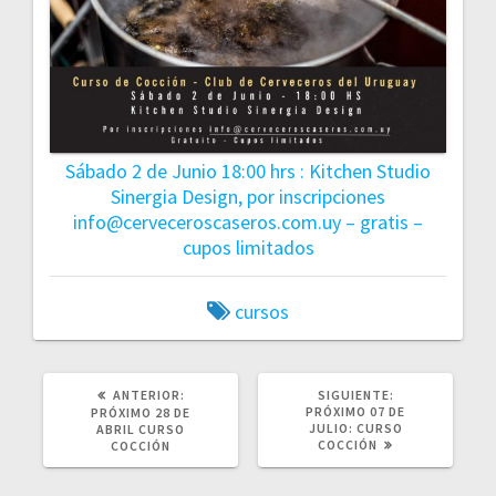
Sábado 2 de Junio 18:00 hrs : Kitchen Studio
Sinergia Design, por inscripciones
info@cerveceroscaseros.com.uy – gratis –
cupos limitados
cursos
POST
SIGUIENTE
ANTERIOR:
SIGUIENTE:
ANTERIOR:
POST:
PRÓXIMO 07 DE
PRÓXIMO 28 DE
JULIO: CURSO
ABRIL CURSO
COCCIÓN
COCCIÓN