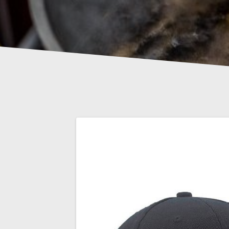
Navegación
de
entradas