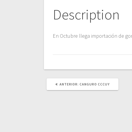
Description
En Octubre llega importación de gor
POST
ANTERIOR:
CANGURO CCCUY
ANTERIOR: