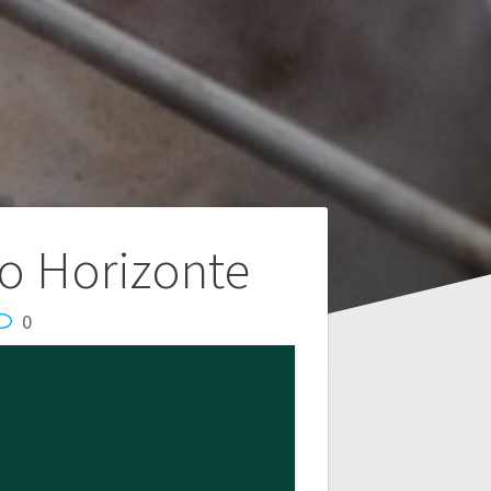
ro Horizonte
0