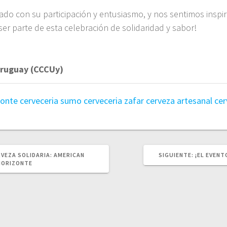
o con su participación y entusiasmo, y nos sentimos inspir
ser parte de esta celebración de solidaridad y sabor!
Uruguay (CCCUy)
zonte
cerveceria sumo
cerveceria zafar
cerveza artesanal
cer
SIGUIENT
RVEZA SOLIDARIA: AMERICAN
SIGUIENTE:
¡EL EVENT
POST:
HORIZONTE