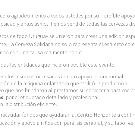
ero agradecimiento a todos ustedes por su increíble apoyo
erosidad y entusiasmo, ¡hemos vendido todas las cervezas di
eros de todo Uruguay se unieron para crear una edición espe
nte. La Cerveza Solidaria no solo representa el esfuerzo co
miso con una causa realmente noble.
das las entidades que hicieron posible este evento:
veer los insumos necesarios con un apoyo incondicional.
ación de la máquina enlatadora que facilitó la producción.
oyo que nos brindaron al prestarnos su cerveceria para cocin
as
, por el etiquetado detallado y profesional.
 la distribución eficiente.
recaudar fondos que ayudarán al Centro Horizonte a contin
cación y apoyo a niños con parálisis cerebral, y su labor es 