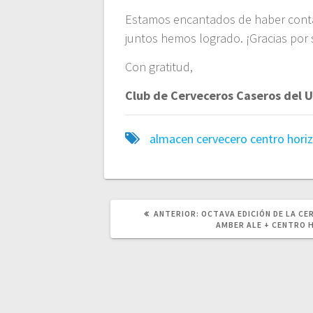
Estamos encantados de haber contad
juntos hemos logrado. ¡Gracias por 
Con gratitud,
Club de Cerveceros Caseros del 
almacen cervecero
centro hori
POST
ANTERIOR:
OCTAVA EDICIÓN DE LA CE
ANTERIOR:
AMBER ALE + CENTRO 