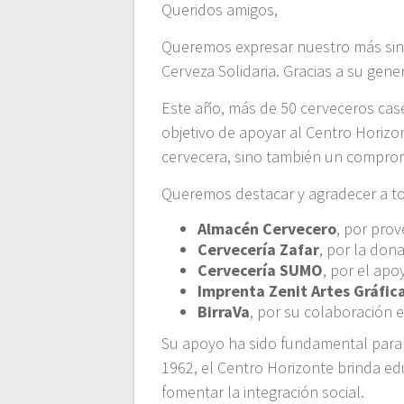
Queridos amigos,
Queremos expresar nuestro más sinc
Cerveza Solidaria. Gracias a su gen
Este año, más de 50 cerveceros cas
objetivo de apoyar al Centro Horizo
cervecera, sino también un compro
Queremos destacar y agradecer a to
Almacén Cervecero
, por pro
Cervecería Zafar
, por la don
Cervecería SUMO
, por el ap
Imprenta Zenit Artes Gráfic
BirraVa
, por su colaboración en
Su apoyo ha sido fundamental para 
1962, el Centro Horizonte brinda edu
fomentar la integración social.