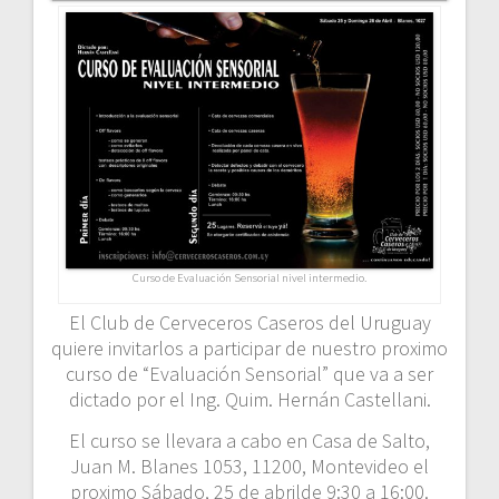
Curso de Evaluación Sensorial nivel intermedio.
El Club de Cerveceros Caseros del Uruguay
quiere invitarlos a participar de nuestro proximo
curso de “Evaluación Sensorial” que va a ser
dictado por el Ing. Quim. Hernán Castellani.
El curso se llevara a cabo en Casa de Salto,
Juan M. Blanes 1053, 11200, Montevideo el
proximo Sábado, 25 de abrilde 9:30 a 16:00.