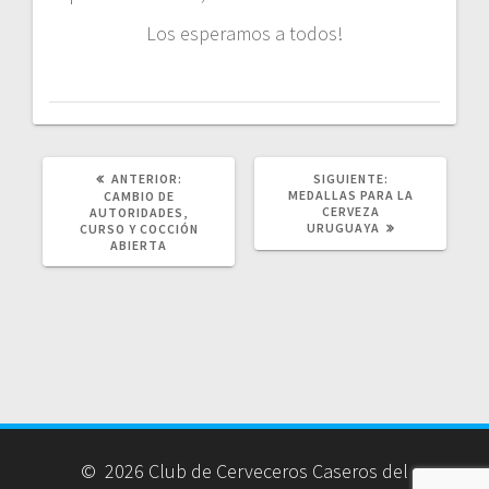
Los esperamos a todos!
POST
SIGUIENTE
ANTERIOR:
SIGUIENTE:
ANTERIOR:
POST:
MEDALLAS PARA LA
CAMBIO DE
CERVEZA
AUTORIDADES,
URUGUAYA
CURSO Y COCCIÓN
ABIERTA
© 2026 Club de Cerveceros Caseros del