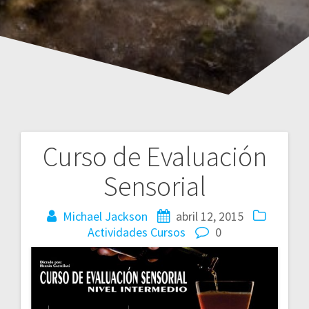
Curso de Evaluación
Navegación
Sensorial
de
entradas
Michael Jackson
abril 12, 2015
Actividades
Cursos
0